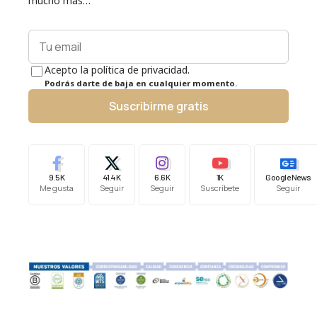
mucho más…
Acepto la política de privacidad.
Podrás darte de baja en cualquier momento.
Suscribirme gratis
9.5K
41.4K
6.6K
1K
Google News
Me gusta
Seguir
Seguir
Suscríbete
Seguir