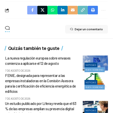
Dejar un comentario
Quizás también te guste
La nueva regulación europea sobre envases
comienza a aplicarse el 12 de agosto
NOTICIAS
BUEN GOBIERNO
7 DE AGOSTO DE 2026
FENIE, designada para representar a las
empresas instaladoras en la Comisión Asesora
NOTICIAS
para la certificación de eficiencia energética de
BUEN GOBIERNO
edificios
7 DE AGOSTO DE 2026
Un estudio publicado por Liferay revela que el 63
% de las empresas amplían su presencia digital
NOTICIAS