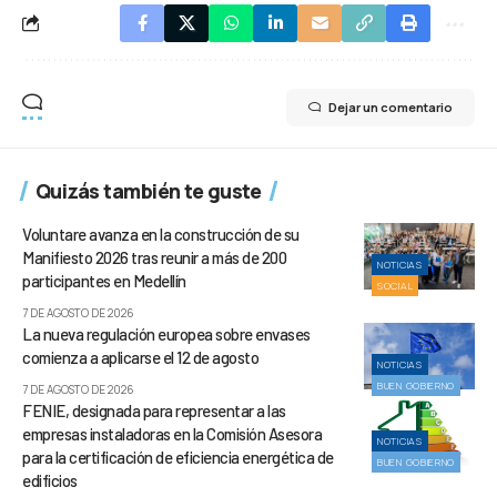
Dejar un comentario
Quizás también te guste
Voluntare avanza en la construcción de su
Manifiesto 2026 tras reunir a más de 200
NOTICIAS
participantes en Medellín
SOCIAL
7 DE AGOSTO DE 2026
La nueva regulación europea sobre envases
comienza a aplicarse el 12 de agosto
NOTICIAS
BUEN GOBIERNO
7 DE AGOSTO DE 2026
FENIE, designada para representar a las
empresas instaladoras en la Comisión Asesora
NOTICIAS
para la certificación de eficiencia energética de
BUEN GOBIERNO
edificios