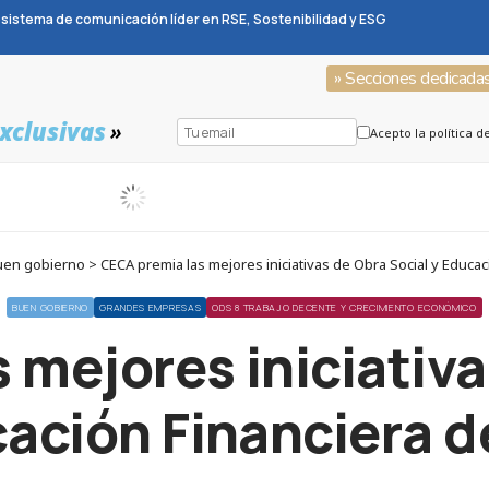
sistema de comunicación líder en RSE, Sostenibilidad y ESG
» Secciones dedicada
xclusivas
»
Acepto la política d
n gobierno > CECA premia las mejores iniciativas de Obra Social y Educac
BUEN GOBIERNO
GRANDES EMPRESAS
ODS 8 TRABAJO DECENTE Y CRECIMIENTO ECONÓMICO
 mejores iniciativa
ación Financiera 