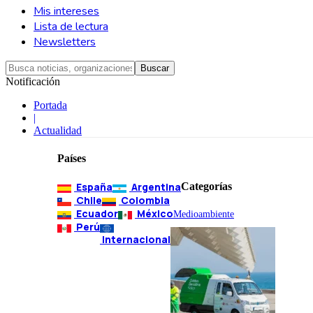
Mis intereses
Lista de lectura
Newsletters
Notificación
Portada
|
Actualidad
Países
España
Argentina
Categorías
Chile
Colombia
Ecuador
México
Medioambiente
Perú
Internacional