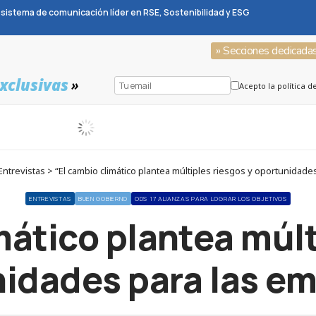
sistema de comunicación líder en RSE, Sostenibilidad y ESG
» Secciones dedicada
xclusivas
»
Acepto la política d
ntrevistas > “El cambio climático plantea múltiples riesgos y oportunidade
ENTREVISTAS
BUEN GOBIERNO
ODS 17 ALIANZAS PARA LOGRAR LOS OBJETIVOS
mático plantea múlt
idades para las e