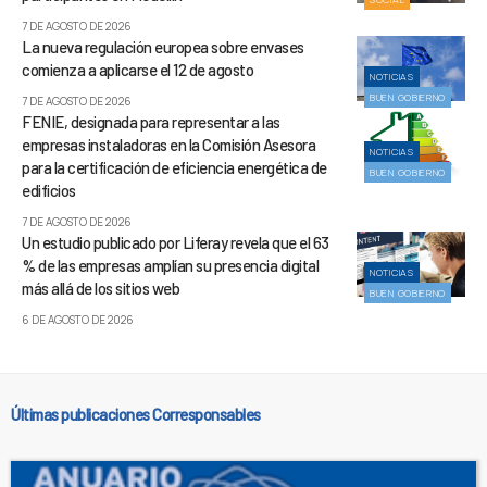
7 DE AGOSTO DE 2026
La nueva regulación europea sobre envases
comienza a aplicarse el 12 de agosto
NOTICIAS
BUEN GOBIERNO
7 DE AGOSTO DE 2026
FENIE, designada para representar a las
empresas instaladoras en la Comisión Asesora
NOTICIAS
para la certificación de eficiencia energética de
BUEN GOBIERNO
edificios
7 DE AGOSTO DE 2026
Un estudio publicado por Liferay revela que el 63
% de las empresas amplían su presencia digital
NOTICIAS
más allá de los sitios web
BUEN GOBIERNO
6 DE AGOSTO DE 2026
Últimas publicaciones Corresponsables