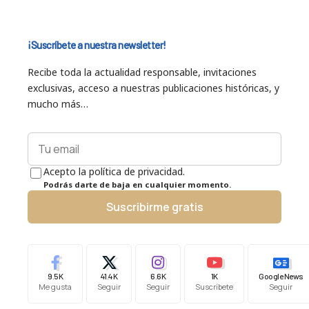
¡Suscríbete a nuestra newsletter!
Recibe toda la actualidad responsable, invitaciones
exclusivas, acceso a nuestras publicaciones históricas, y
mucho más…
Acepto la política de privacidad.
Podrás darte de baja en cualquier momento.
Suscribirme gratis
9.5K
41.4K
6.6K
1K
Google News
Me gusta
Seguir
Seguir
Suscríbete
Seguir