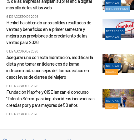
% de las empresas amplían su presencia digital
NOTICIAS
más allá de los sitios web
BUEN GOBIERNO
6 DE AGOSTO DE 2026
Henkel ha obtenido unos sólidos resultados de
ventas y beneficios en el primer semestre y
DESTACADO
mejora sus previsiones de crecimiento de las
NOTICIAS
ventas para 2026
6 DE AGOSTO DE 2026
Asegurar una correcta hidratación, modificar la
dieta y no tomar antidiarreicos de forma
NOTICIAS
indiscriminada, consejos del farmacéutico en
SOCIAL
casos leves de diarrea del viajero
6 DE AGOSTO DE 2026
Fundación Mapfre y CISE lanzan el concurso
‘Talento Sénior’ para impulsar ideas innovadoras
NOTICIAS
creadas por y para mayores de 50 años
SOCIAL
6 DE AGOSTO DE 2026