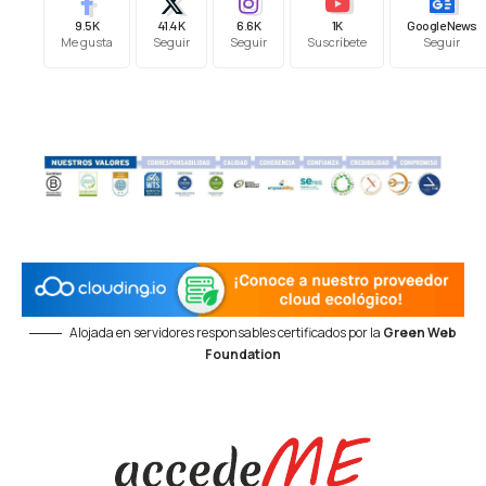
9.5K
41.4K
6.6K
1K
Google News
Me gusta
Seguir
Seguir
Suscríbete
Seguir
Alojada en servidores responsables certificados por la
Green Web
Foundation