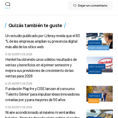
Dejar un comentario
Quizás también te guste
Un estudio publicado por Liferay revela que el 63
% de las empresas amplían su presencia digital
NOTICIAS
más allá de los sitios web
BUEN GOBIERNO
6 DE AGOSTO DE 2026
Henkel ha obtenido unos sólidos resultados de
ventas y beneficios en el primer semestre y
DESTACADO
mejora sus previsiones de crecimiento de las
NOTICIAS
ventas para 2026
6 DE AGOSTO DE 2026
Fundación Mapfre y CISE lanzan el concurso
‘Talento Sénior’ para impulsar ideas innovadoras
NOTICIAS
creadas por y para mayores de 50 años
SOCIAL
6 DE AGOSTO DE 2026
Ni aire acondicionado al máximo ni ventanillas
bajadas: Norauto desvela cómo enfriar el coche