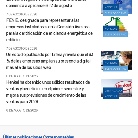
comienza a aplicarse el 12 de agosto
NOTICIAS
BUEN GOBIERNO
7 DE AGOSTO DE 2026
FENIE, designada para representar a las
empresas instaladoras en la Comisión Asesora
NOTICIAS
para la certificación de eficiencia energética de
BUEN GOBIERNO
edificios
7 DE AGOSTO DE 2026
Un estudio publicado por Liferay revela que el 63
% de las empresas amplían su presencia digital
NOTICIAS
más allá de los sitios web
BUEN GOBIERNO
6 DE AGOSTO DE 2026
Henkel ha obtenido unos sólidos resultados de
ventas y beneficios en el primer semestre y
DESTACADO
mejora sus previsiones de crecimiento de las
NOTICIAS
ventas para 2026
6 DE AGOSTO DE 2026
Últimas publicaciones Corresponsables