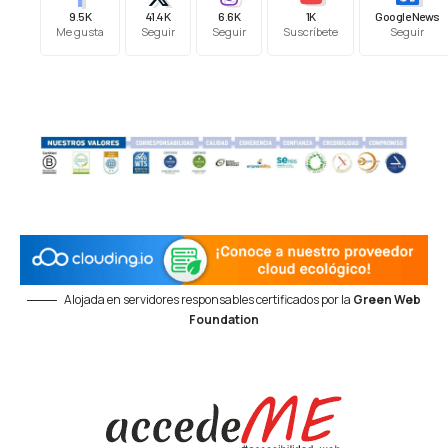
9.5K
41.4K
6.6K
1K
Google News
Me gusta
Seguir
Seguir
Suscríbete
Seguir
Alojada en servidores responsables certificados por la
Green Web
Foundation