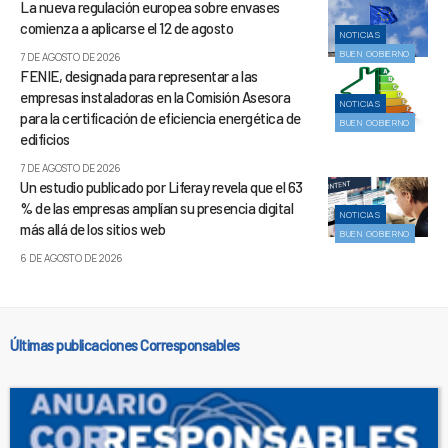
La nueva regulación europea sobre envases
comienza a aplicarse el 12 de agosto
NOTICIAS
BUEN GOBIERNO
7 DE AGOSTO DE 2026
FENIE, designada para representar a las
empresas instaladoras en la Comisión Asesora
NOTICIAS
para la certificación de eficiencia energética de
BUEN GOBIERNO
edificios
7 DE AGOSTO DE 2026
Un estudio publicado por Liferay revela que el 63
% de las empresas amplían su presencia digital
NOTICIAS
más allá de los sitios web
BUEN GOBIERNO
6 DE AGOSTO DE 2026
Últimas publicaciones Corresponsables