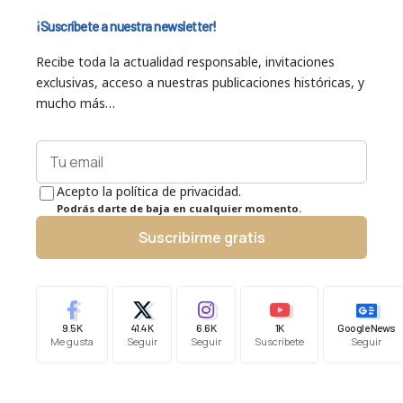
¡Suscríbete a nuestra newsletter!
Recibe toda la actualidad responsable, invitaciones
exclusivas, acceso a nuestras publicaciones históricas, y
mucho más…
Acepto la política de privacidad.
Podrás darte de baja en cualquier momento.
Suscribirme gratis
9.5K
41.4K
6.6K
1K
Google News
Me gusta
Seguir
Seguir
Suscríbete
Seguir