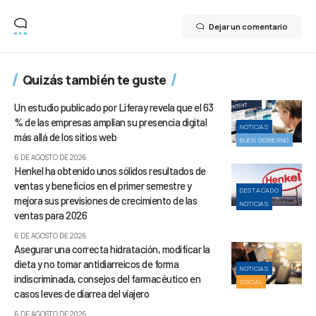
Dejar un comentario
Quizás también te guste
Un estudio publicado por Liferay revela que el 63
% de las empresas amplían su presencia digital
NOTICIAS
más allá de los sitios web
BUEN GOBIERNO
6 DE AGOSTO DE 2026
Henkel ha obtenido unos sólidos resultados de
ventas y beneficios en el primer semestre y
DESTACADO
mejora sus previsiones de crecimiento de las
NOTICIAS
ventas para 2026
6 DE AGOSTO DE 2026
Asegurar una correcta hidratación, modificar la
dieta y no tomar antidiarreicos de forma
NOTICIAS
indiscriminada, consejos del farmacéutico en
SOCIAL
casos leves de diarrea del viajero
6 DE AGOSTO DE 2026