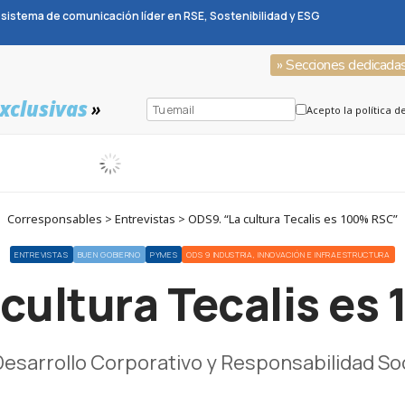
sistema de comunicación líder en RSE, Sostenibilidad y ESG
» Secciones dedicada
xclusivas
»
Acepto la política d
Corresponsables > Entrevistas > ODS9. “La cultura Tecalis es 100% RSC”
ENTREVISTAS
BUEN GOBIERNO
PYMES
ODS 9 INDUSTRIA, INNOVACIÓN E INFRAESTRUCTURA
cultura Tecalis e
Desarrollo Corporativo y Responsabilidad Soc