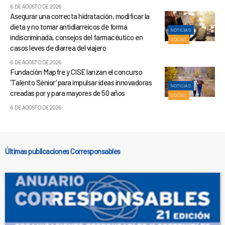
6 DE AGOSTO DE 2026
Asegurar una correcta hidratación, modificar la
dieta y no tomar antidiarreicos de forma
NOTICIAS
indiscriminada, consejos del farmacéutico en
SOCIAL
casos leves de diarrea del viajero
6 DE AGOSTO DE 2026
Fundación Mapfre y CISE lanzan el concurso
‘Talento Sénior’ para impulsar ideas innovadoras
NOTICIAS
creadas por y para mayores de 50 años
SOCIAL
6 DE AGOSTO DE 2026
Últimas publicaciones Corresponsables