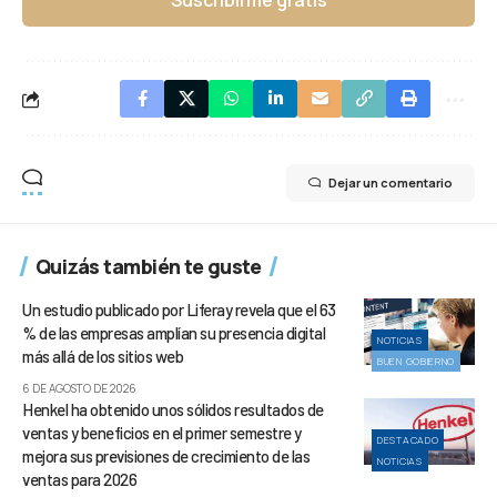
Suscribirme gratis
Dejar un comentario
Quizás también te guste
Un estudio publicado por Liferay revela que el 63
% de las empresas amplían su presencia digital
NOTICIAS
más allá de los sitios web
BUEN GOBIERNO
6 DE AGOSTO DE 2026
Henkel ha obtenido unos sólidos resultados de
ventas y beneficios en el primer semestre y
DESTACADO
mejora sus previsiones de crecimiento de las
NOTICIAS
ventas para 2026