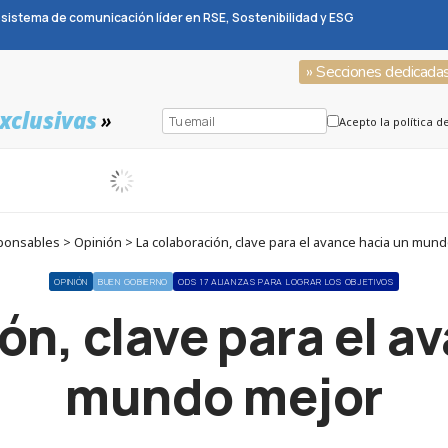
sistema de comunicación líder en RSE, Sostenibilidad y ESG
» Secciones dedicada
xclusivas
»
Acepto la política d
onsables > Opinión > La colaboración, clave para el avance hacia un mun
OPINIÓN
BUEN GOBIERNO
ODS 17 ALIANZAS PARA LOGRAR LOS OBJETIVOS
ón, clave para el a
mundo mejor