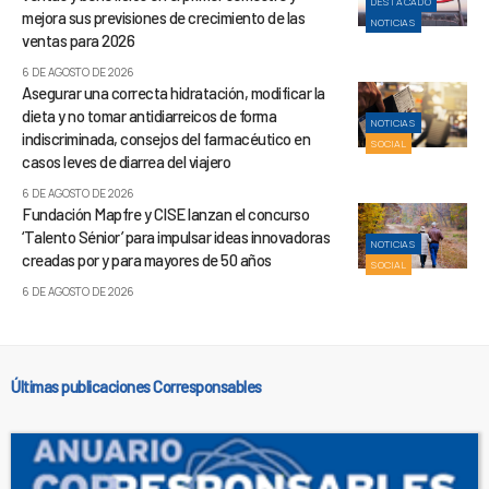
DESTACADO
mejora sus previsiones de crecimiento de las
NOTICIAS
ventas para 2026
6 DE AGOSTO DE 2026
Asegurar una correcta hidratación, modificar la
dieta y no tomar antidiarreicos de forma
NOTICIAS
indiscriminada, consejos del farmacéutico en
SOCIAL
casos leves de diarrea del viajero
6 DE AGOSTO DE 2026
Fundación Mapfre y CISE lanzan el concurso
‘Talento Sénior’ para impulsar ideas innovadoras
NOTICIAS
creadas por y para mayores de 50 años
SOCIAL
6 DE AGOSTO DE 2026
Últimas publicaciones Corresponsables