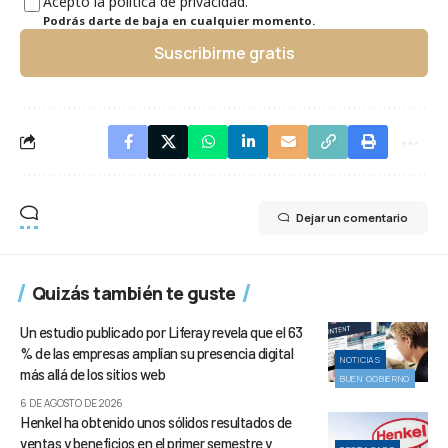
Acepto la política de privacidad.
Podrás darte de baja en cualquier momento.
Suscribirme gratis
Dejar un comentario
Quizás también te guste
Un estudio publicado por Liferay revela que el 63
% de las empresas amplían su presencia digital
NOTICIAS
más allá de los sitios web
BUEN GOBIERNO
6 DE AGOSTO DE 2026
Henkel ha obtenido unos sólidos resultados de
ventas y beneficios en el primer semestre y