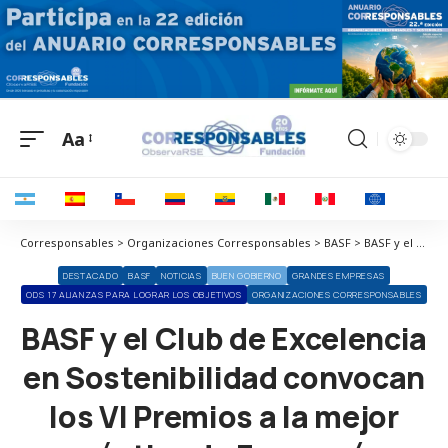
Aa
Corresponsables > Organizaciones Corresponsables > BASF > BASF y el Club de Excelencia en Sostenibilidad convocan los VI Premios a la mejor práctica de Economía Circular en España
DESTACADO
BASF
NOTICIAS
BUEN GOBIERNO
GRANDES EMPRESAS
ODS 17 ALIANZAS PARA LOGRAR LOS OBJETIVOS
ORGANIZACIONES CORRESPONSABLES
BASF y el Club de Excelencia
en Sostenibilidad convocan
los VI Premios a la mejor