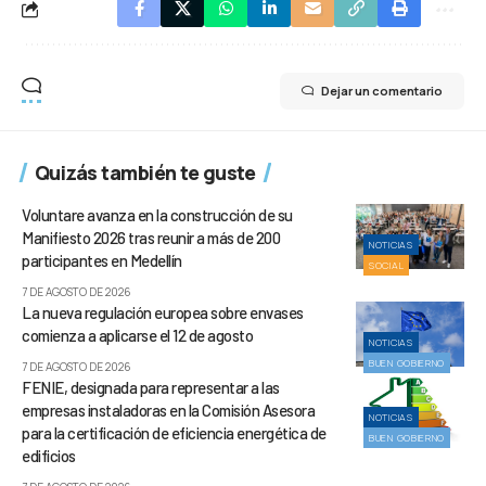
Dejar un comentario
Quizás también te guste
Voluntare avanza en la construcción de su
Manifiesto 2026 tras reunir a más de 200
NOTICIAS
participantes en Medellín
SOCIAL
7 DE AGOSTO DE 2026
La nueva regulación europea sobre envases
comienza a aplicarse el 12 de agosto
NOTICIAS
BUEN GOBIERNO
7 DE AGOSTO DE 2026
FENIE, designada para representar a las
empresas instaladoras en la Comisión Asesora
NOTICIAS
para la certificación de eficiencia energética de
BUEN GOBIERNO
edificios