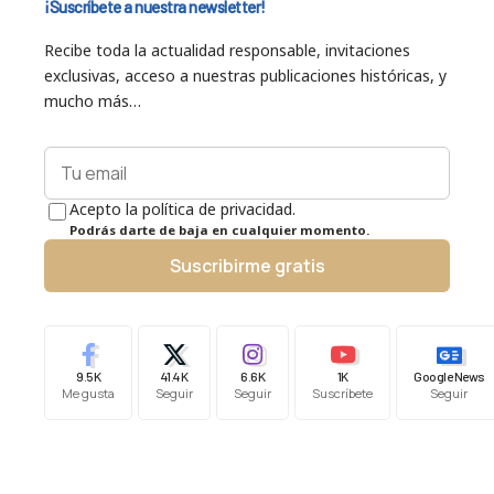
¡Suscríbete a nuestra newsletter!
Recibe toda la actualidad responsable, invitaciones
exclusivas, acceso a nuestras publicaciones históricas, y
mucho más…
Acepto la política de privacidad.
Podrás darte de baja en cualquier momento.
Suscribirme gratis
9.5K
41.4K
6.6K
1K
Google News
Me gusta
Seguir
Seguir
Suscríbete
Seguir