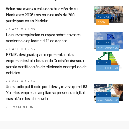
Voluntare avanza en la construcción de su
Manifiesto 2026 tras reunir a más de 200
NOTICIAS
participantes en Medellín
SOCIAL
7 DE AGOSTO DE 2026
La nueva regulación europea sobre envases
comienza a aplicarse el 12 de agosto
NOTICIAS
BUEN GOBIERNO
7 DE AGOSTO DE 2026
FENIE, designada para representar a las
empresas instaladoras en la Comisión Asesora
NOTICIAS
para la certificación de eficiencia energética de
BUEN GOBIERNO
edificios
7 DE AGOSTO DE 2026
Un estudio publicado por Liferay revela que el 63
% de las empresas amplían su presencia digital
NOTICIAS
más allá de los sitios web
BUEN GOBIERNO
6 DE AGOSTO DE 2026