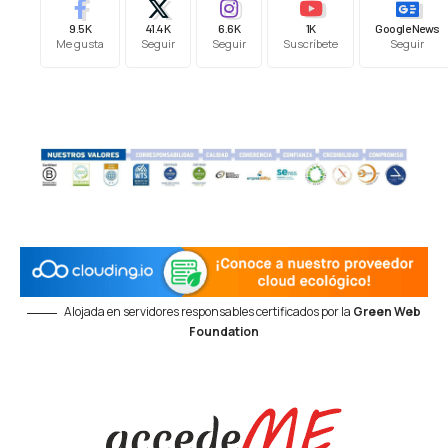
9.5K
41.4K
6.6K
1K
Google News
Me gusta
Seguir
Seguir
Suscríbete
Seguir
Alojada en servidores responsables certificados por la
Green Web
Foundation