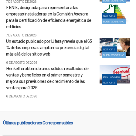
BUEN GOBIERNO
7 DE AGOSTO DE 2026
FENIE, designada para representar a las
empresas instaladoras en la Comisión Asesora
NOTICIAS
para la certificación de eficiencia energética de
BUEN GOBIERNO
edificios
7 DE AGOSTO DE 2026
Un estudio publicado por Liferay revela que el 63
% de las empresas amplían su presencia digital
NOTICIAS
más allá de los sitios web
BUEN GOBIERNO
6 DE AGOSTO DE 2026
Henkel ha obtenido unos sólidos resultados de
ventas y beneficios en el primer semestre y
DESTACADO
mejora sus previsiones de crecimiento de las
NOTICIAS
ventas para 2026
6 DE AGOSTO DE 2026
Últimas publicaciones Corresponsables