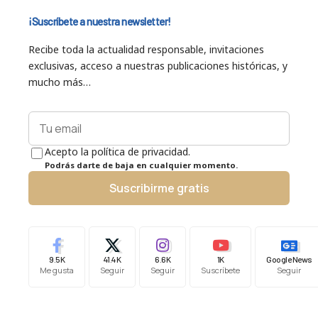
¡Suscríbete a nuestra newsletter!
Recibe toda la actualidad responsable, invitaciones
exclusivas, acceso a nuestras publicaciones históricas, y
mucho más…
Acepto la política de privacidad.
Podrás darte de baja en cualquier momento.
Suscribirme gratis
9.5K
41.4K
6.6K
1K
Google News
Me gusta
Seguir
Seguir
Suscríbete
Seguir