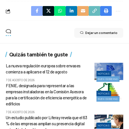
Dejar un comentario
Quizás también te guste
La nueva regulación europea sobre envases
comienza a aplicarse el 12 de agosto
NOTICIAS
BUEN GOBIERNO
7 DE AGOSTO DE 2026
FENIE, designada para representar a las
empresas instaladoras en la Comisión Asesora
NOTICIAS
para la certificación de eficiencia energética de
BUEN GOBIERNO
edificios
7 DE AGOSTO DE 2026
Un estudio publicado por Liferay revela que el 63
% de las empresas amplían su presencia digital
NOTICIAS