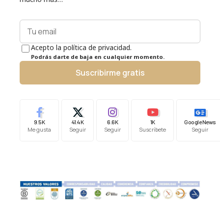
Acepto la política de privacidad.
Podrás darte de baja en cualquier momento.
Suscribirme gratis
9.5K
41.4K
6.6K
1K
Google News
Me gusta
Seguir
Seguir
Suscríbete
Seguir