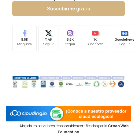
Suscribirme gratis
9.5K
41.4K
6.6K
1K
Google News
Me gusta
Seguir
Seguir
Suscríbete
Seguir
Alojada en servidores responsables certificados por la
Green Web
Foundation