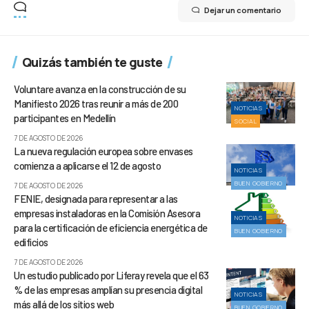
Dejar un comentario
Quizás también te guste
Voluntare avanza en la construcción de su
Manifiesto 2026 tras reunir a más de 200
NOTICIAS
participantes en Medellín
SOCIAL
7 DE AGOSTO DE 2026
La nueva regulación europea sobre envases
comienza a aplicarse el 12 de agosto
NOTICIAS
BUEN GOBIERNO
7 DE AGOSTO DE 2026
FENIE, designada para representar a las
empresas instaladoras en la Comisión Asesora
NOTICIAS
para la certificación de eficiencia energética de
BUEN GOBIERNO
edificios
7 DE AGOSTO DE 2026
Un estudio publicado por Liferay revela que el 63
% de las empresas amplían su presencia digital
NOTICIAS
más allá de los sitios web
BUEN GOBIERNO