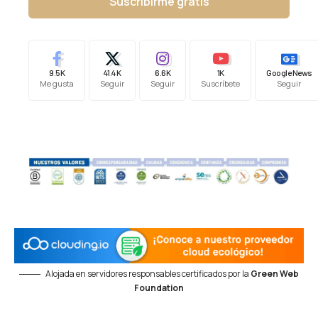
Suscribirme gratis
9.5K
41.4K
6.6K
1K
Google News
Me gusta
Seguir
Seguir
Suscríbete
Seguir
Alojada en servidores responsables certificados por la
Green Web
Foundation