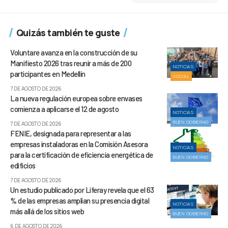
Quizás también te guste
Voluntare avanza en la construcción de su
Manifiesto 2026 tras reunir a más de 200
NOTICIAS
participantes en Medellín
SOCIAL
7 DE AGOSTO DE 2026
La nueva regulación europea sobre envases
comienza a aplicarse el 12 de agosto
NOTICIAS
BUEN GOBIERNO
7 DE AGOSTO DE 2026
FENIE, designada para representar a las
empresas instaladoras en la Comisión Asesora
NOTICIAS
para la certificación de eficiencia energética de
BUEN GOBIERNO
edificios
7 DE AGOSTO DE 2026
Un estudio publicado por Liferay revela que el 63
% de las empresas amplían su presencia digital
NOTICIAS
más allá de los sitios web
BUEN GOBIERNO
6 DE AGOSTO DE 2026