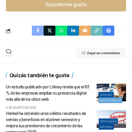
Suscribirme gratis
Dejar un comentario
Quizás también te guste
Un estudio publicado por Liferay revela que el 63
% de las empresas amplían su presencia digital
NOTICIAS
más allá de los sitios web
BUEN GOBIERNO
6 DE AGOSTO DE 2026
Henkel ha obtenido unos sólidos resultados de
ventas y beneficios en el primer semestre y
DESTACADO
mejora sus previsiones de crecimiento de las
NOTICIAS
ventas para 2026