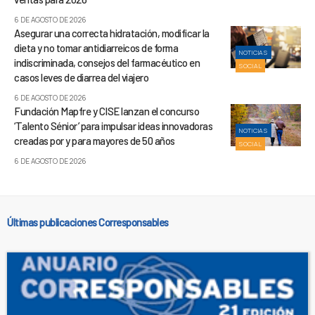
6 DE AGOSTO DE 2026
Asegurar una correcta hidratación, modificar la
dieta y no tomar antidiarreicos de forma
NOTICIAS
indiscriminada, consejos del farmacéutico en
SOCIAL
casos leves de diarrea del viajero
6 DE AGOSTO DE 2026
Fundación Mapfre y CISE lanzan el concurso
‘Talento Sénior’ para impulsar ideas innovadoras
NOTICIAS
creadas por y para mayores de 50 años
SOCIAL
6 DE AGOSTO DE 2026
Últimas publicaciones Corresponsables