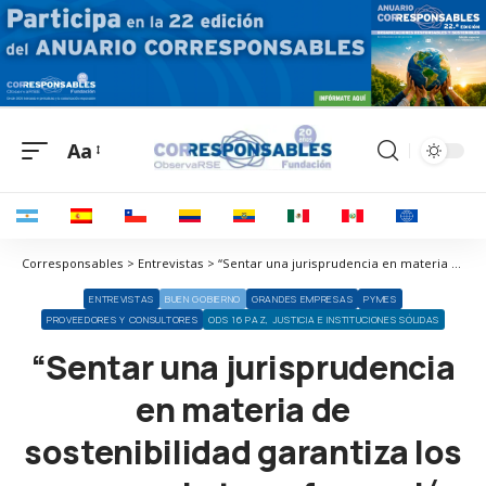
Aa
Corresponsables > Entrevistas > “Sentar una jurisprudencia en materia de sostenibilidad garantiza los avances y la transformación de todos los sectores económicos”
ENTREVISTAS
BUEN GOBIERNO
GRANDES EMPRESAS
PYMES
PROVEEDORES Y CONSULTORES
ODS 16 PAZ, JUSTICIA E INSTITUCIONES SÓLIDAS
“Sentar una jurisprudencia
en materia de
sostenibilidad garantiza los