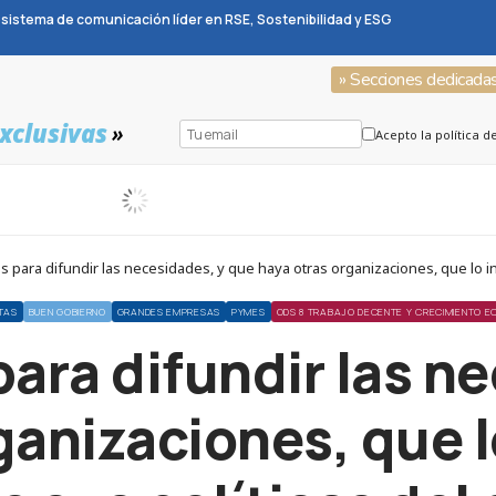
sistema de comunicación líder en RSE, Sostenibilidad y ESG
» Secciones dedicada
xclusivas
»
Acepto la política d
ara difundir las necesidades, y que haya otras organizaciones, que lo int
TAS
BUEN GOBIERNO
GRANDES EMPRESAS
PYMES
ODS 8 TRABAJO DECENTE Y CRECIMIENTO 
ra difundir las ne
ganizaciones, que 