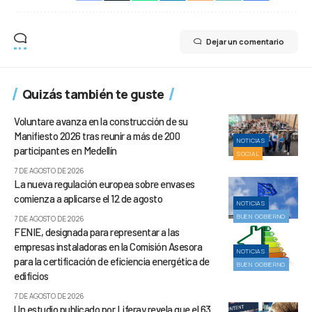
Dejar un comentario
Quizás también te guste
Voluntare avanza en la construcción de su
Manifiesto 2026 tras reunir a más de 200
NOTICIAS
participantes en Medellín
SOCIAL
7 DE AGOSTO DE 2026
La nueva regulación europea sobre envases
comienza a aplicarse el 12 de agosto
NOTICIAS
BUEN GOBIERNO
7 DE AGOSTO DE 2026
FENIE, designada para representar a las
empresas instaladoras en la Comisión Asesora
NOTICIAS
para la certificación de eficiencia energética de
BUEN GOBIERNO
edificios
7 DE AGOSTO DE 2026
Un estudio publicado por Liferay revela que el 63