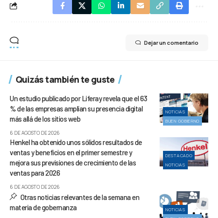
Dejar un comentario
Quizás también te guste
Un estudio publicado por Liferay revela que el 63
% de las empresas amplían su presencia digital
NOTICIAS
más allá de los sitios web
BUEN GOBIERNO
6 DE AGOSTO DE 2026
Henkel ha obtenido unos sólidos resultados de
ventas y beneficios en el primer semestre y
DESTACADO
mejora sus previsiones de crecimiento de las
NOTICIAS
ventas para 2026
6 DE AGOSTO DE 2026
Otras noticias relevantes de la semana en
materia de gobernanza
NOTICIAS