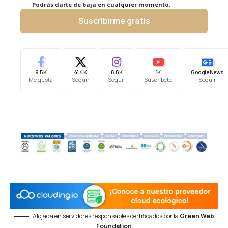
Podrás darte de baja en cualquier momento.
Suscribirme gratis
9.5K
41.4K
6.6K
1K
Google News
Me gusta
Seguir
Seguir
Suscríbete
Seguir
Alojada en servidores responsables certificados por la
Green Web
Foundation