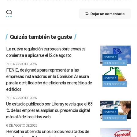
Dejar un comentario
Quizás también te guste
La nueva regulación europea sobre envases
comienza a aplicarse el 12 de agosto
NOTICIAS
BUEN GOBIERNO
7 DE AGOSTO DE 2026
FENIE, designada para representar a las
empresas instaladoras en la Comisión Asesora
NOTICIAS
para la certificación de eficiencia energética de
BUEN GOBIERNO
edificios
7 DE AGOSTO DE 2026
Un estudio publicado por Liferay revela que el 63
% de las empresas amplían su presencia digital
NOTICIAS
más allá de los sitios web
BUEN GOBIERNO
6 DE AGOSTO DE 2026
Henkel ha obtenido unos sólidos resultados de