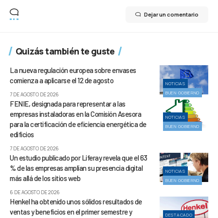
Dejar un comentario
Quizás también te guste
La nueva regulación europea sobre envases
comienza a aplicarse el 12 de agosto
NOTICIAS
BUEN GOBIERNO
7 DE AGOSTO DE 2026
FENIE, designada para representar a las
empresas instaladoras en la Comisión Asesora
NOTICIAS
para la certificación de eficiencia energética de
BUEN GOBIERNO
edificios
7 DE AGOSTO DE 2026
Un estudio publicado por Liferay revela que el 63
% de las empresas amplían su presencia digital
NOTICIAS
más allá de los sitios web
BUEN GOBIERNO
6 DE AGOSTO DE 2026
Henkel ha obtenido unos sólidos resultados de
ventas y beneficios en el primer semestre y
DESTACADO