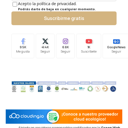
Acepto la política de privacidad.
Podrás darte de baja en cualquier momento.
Suscribirme gratis
9.5K
41.4K
6.6K
1K
Google News
Me gusta
Seguir
Seguir
Suscríbete
Seguir
Alojada en servidores responsables certificados por la
Green Web