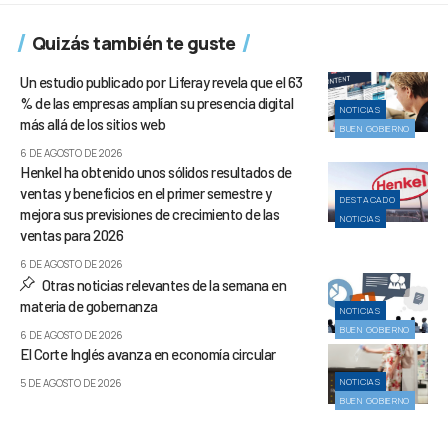
Quizás también te guste
Un estudio publicado por Liferay revela que el 63
% de las empresas amplían su presencia digital
NOTICIAS
más allá de los sitios web
BUEN GOBIERNO
6 DE AGOSTO DE 2026
Henkel ha obtenido unos sólidos resultados de
ventas y beneficios en el primer semestre y
DESTACADO
mejora sus previsiones de crecimiento de las
NOTICIAS
ventas para 2026
6 DE AGOSTO DE 2026
Otras noticias relevantes de la semana en
materia de gobernanza
NOTICIAS
BUEN GOBIERNO
6 DE AGOSTO DE 2026
El Corte Inglés avanza en economía circular
NOTICIAS
5 DE AGOSTO DE 2026
BUEN GOBIERNO