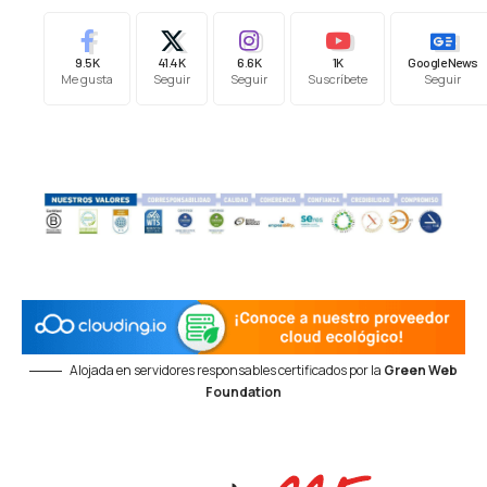
9.5K
41.4K
6.6K
1K
Google News
Me gusta
Seguir
Seguir
Suscríbete
Seguir
Alojada en servidores responsables certificados por la
Green Web
Foundation