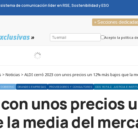
sistema de comunicación líder en RSE, Sostenibilidad y ESG
» Secciones dedicada
xclusivas
»
Acepto la política d
> Noticias > ALDI cerró 2023 con unos precios un 12% más bajos que la 
 GOBIERNO
GRANDES EMPRESAS
PROVEEDORES Y CONSULTORES
ODS 16 PAZ, JUSTICIA E INSTI
 con unos precios 
 la media del mer