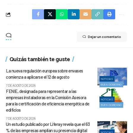
Dejar un comentario
Quizás también te guste
La nueva regulación europea sobre envases
comienza a aplicarse el 12 de agosto
NOTICIAS
BUEN GOBIERNO
7 DE AGOSTO DE 2026
FENIE, designada para representar a las
empresas instaladoras en la Comisión Asesora
NOTICIAS
para la certificación de eficiencia energética de
BUEN GOBIERNO
edificios
7 DE AGOSTO DE 2026
Un estudio publicado por Liferay revela que el 63
% de las empresas amplían su presencia digital
NOTICIAS