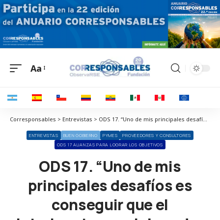
Aa
Corresponsables > Entrevistas > ODS 17. “Uno de mis principales desafíos es conseguir que el interlocutor o colaborador esté alineado en un concepto claro de RSC, y en su aplicabilidad”
ENTREVISTAS
BUEN GOBIERNO
PYMES
PROVEEDORES Y CONSULTORES
ODS 17 ALIANZAS PARA LOGRAR LOS OBJETIVOS
ODS 17. “Uno de mis
principales desafíos es
conseguir que el