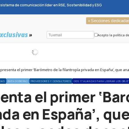
sistema de comunicación líder en RSE, Sostenibilidad y ESG
» Secciones dedicada
xclusivas
»
Acepto la política d
presenta el primer ‘Barómetro de la filantropía privada en España’, que ana
CIAS
BUEN GOBIERNO
PROVEEDORES Y CONSULTORES
ODS 17 ALIANZAS PARA LOGRAR LOS OBJE
enta el primer ‘Ba
ada en España’, que 