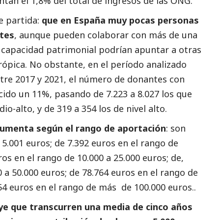
ntan el 1,8% del total de ingresos de las ONG.
e partida:
que en España muy pocas personas
rtes
, aunque pueden colaborar con más de una
 capacidad patrimonial podrían apuntar a otras
trópica. No obstante, en el período analizado
ntre 2017 y 2021, el número de donantes con
ido un 11%, pasando de 7.223 a 8.027 los que
o-alto, y de 319 a 354 los de nivel alto.
aumenta según el rango de aportación
: son
 5.001 euros; de 7.392 euros en el rango de
ros en el rango de 10.000 a 25.000 euros; de,
0 a 50.000 euros; de 78.764 euros en el rango de
754 euros en el rango de más de 100.000 euros..
ye que transcurren una media de cinco años