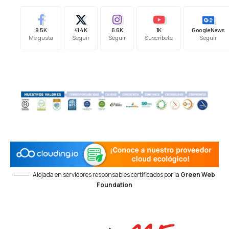
9.5K
41.4K
6.6K
1K
Google News
Me gusta
Seguir
Seguir
Suscríbete
Seguir
Alojada en servidores responsables certificados por la
Green Web
Foundation