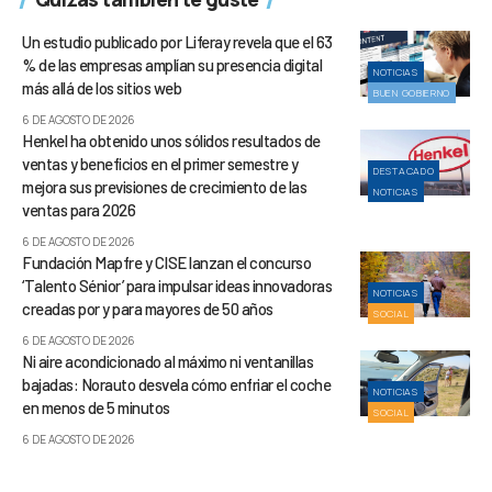
Un estudio publicado por Liferay revela que el 63
% de las empresas amplían su presencia digital
NOTICIAS
más allá de los sitios web
BUEN GOBIERNO
6 DE AGOSTO DE 2026
Henkel ha obtenido unos sólidos resultados de
ventas y beneficios en el primer semestre y
DESTACADO
mejora sus previsiones de crecimiento de las
NOTICIAS
ventas para 2026
6 DE AGOSTO DE 2026
Fundación Mapfre y CISE lanzan el concurso
‘Talento Sénior’ para impulsar ideas innovadoras
NOTICIAS
creadas por y para mayores de 50 años
SOCIAL
6 DE AGOSTO DE 2026
Ni aire acondicionado al máximo ni ventanillas
bajadas: Norauto desvela cómo enfriar el coche
NOTICIAS
en menos de 5 minutos
SOCIAL
6 DE AGOSTO DE 2026