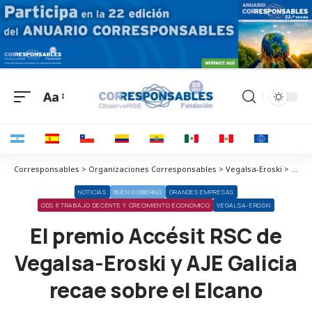
Aa
Corresponsables > Organizaciones Corresponsables > Vegalsa-Eroski > El premio Accésit RSC de Vegalsa-Eroski y AJE Galicia recae sobre el Elcano
NOTICIAS
BUEN GOBIERNO
GRANDES EMPRESAS
ODS 8 TRABAJO DECENTE Y CRECIMIENTO ECONÓMICO
VEGALSA-EROSKI
El premio Accésit RSC de
Vegalsa-Eroski y AJE Galicia
recae sobre el Elcano