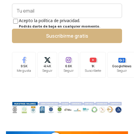
Acepto la política de privacidad.
Podrás darte de baja en cualquier momento.
Suscribirme gratis
9.5K
41.4K
6.6K
1K
Google News
Me gusta
Seguir
Seguir
Suscríbete
Seguir