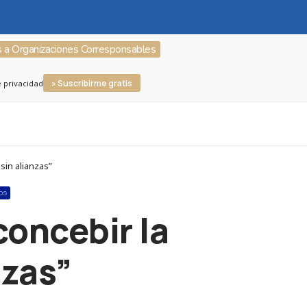
s a Organizaciones Corresponsables
» Suscribirme gratis
e privacidad
sin alianzas”
OS
concebir la
nzas”