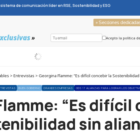
sistema de comunicación líder en RSE, Sostenibilidad y ESG
» Secciones dedicada
xclusivas
»
Acepto la política d
les > Entrevistas > Georgina Flamme: “Es difícil concebir la Sostenibilidad 
NTREVISTAS
BUEN GOBIERNO
GRANDES EMPRESAS
ODS 17 ALIANZAS PARA LOGRAR LOS OBJETIV
lamme: “Es difícil 
enibilidad sin alia