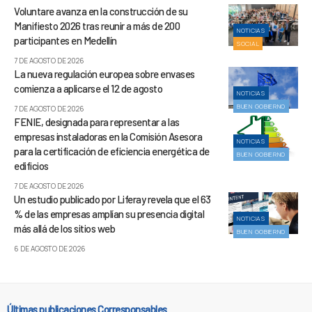
Voluntare avanza en la construcción de su
Manifiesto 2026 tras reunir a más de 200
NOTICIAS
participantes en Medellín
SOCIAL
7 DE AGOSTO DE 2026
La nueva regulación europea sobre envases
comienza a aplicarse el 12 de agosto
NOTICIAS
BUEN GOBIERNO
7 DE AGOSTO DE 2026
FENIE, designada para representar a las
empresas instaladoras en la Comisión Asesora
NOTICIAS
para la certificación de eficiencia energética de
BUEN GOBIERNO
edificios
7 DE AGOSTO DE 2026
Un estudio publicado por Liferay revela que el 63
% de las empresas amplían su presencia digital
NOTICIAS
más allá de los sitios web
BUEN GOBIERNO
6 DE AGOSTO DE 2026
Últimas publicaciones Corresponsables