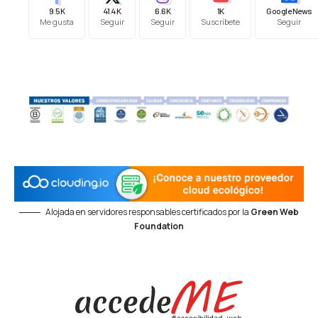
9.5K
41.4K
6.6K
1K
Google News
Me gusta
Seguir
Seguir
Suscríbete
Seguir
Alojada en servidores responsables certificados por la
Green Web
Foundation