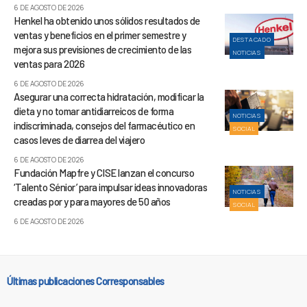
6 DE AGOSTO DE 2026
Henkel ha obtenido unos sólidos resultados de
ventas y beneficios en el primer semestre y
DESTACADO
mejora sus previsiones de crecimiento de las
NOTICIAS
ventas para 2026
6 DE AGOSTO DE 2026
Asegurar una correcta hidratación, modificar la
dieta y no tomar antidiarreicos de forma
NOTICIAS
indiscriminada, consejos del farmacéutico en
SOCIAL
casos leves de diarrea del viajero
6 DE AGOSTO DE 2026
Fundación Mapfre y CISE lanzan el concurso
‘Talento Sénior’ para impulsar ideas innovadoras
NOTICIAS
creadas por y para mayores de 50 años
SOCIAL
6 DE AGOSTO DE 2026
Últimas publicaciones Corresponsables