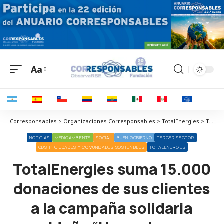
Aa
Corresponsables > Organizaciones Corresponsables > TotalEnergies > TotalEnergies suma 15.000 donaciones de sus clientes a la campaña solidaria navideña “Un coche para Alba” y amplía el plazo para colaborar
NOTICIAS
MEDIOAMBIENTE
SOCIAL
BUEN GOBIERNO
TERCER SECTOR
ODS 11 CIUDADES Y COMUNIDADES SOSTENIBLES
TOTALENERGIES
TotalEnergies suma 15.000
donaciones de sus clientes
a la campaña solidaria