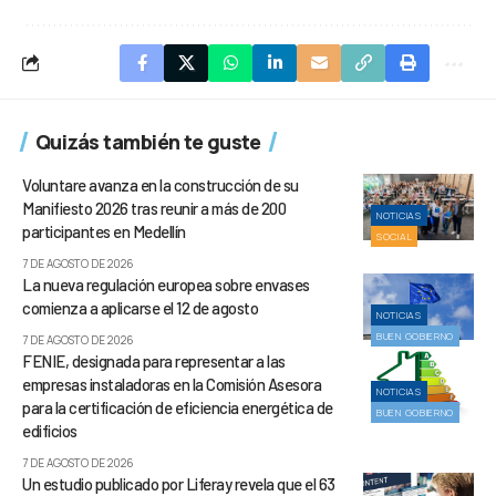
Quizás también te guste
Voluntare avanza en la construcción de su
Manifiesto 2026 tras reunir a más de 200
NOTICIAS
participantes en Medellín
SOCIAL
7 DE AGOSTO DE 2026
La nueva regulación europea sobre envases
comienza a aplicarse el 12 de agosto
NOTICIAS
BUEN GOBIERNO
7 DE AGOSTO DE 2026
FENIE, designada para representar a las
empresas instaladoras en la Comisión Asesora
NOTICIAS
para la certificación de eficiencia energética de
BUEN GOBIERNO
edificios
7 DE AGOSTO DE 2026
Un estudio publicado por Liferay revela que el 63