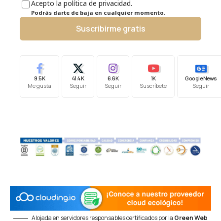
Acepto la política de privacidad.
Podrás darte de baja en cualquier momento.
Suscribirme gratis
9.5K
41.4K
6.6K
1K
Google News
Me gusta
Seguir
Seguir
Suscríbete
Seguir
Alojada en servidores responsables certificados por la
Green Web