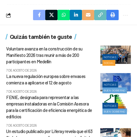
Quizás también te guste
Voluntare avanza en la construcción de su
Manifiesto 2026 tras reunir a más de 200
NOTICIAS
participantes en Medellín
SOCIAL
7 DE AGOSTO DE 2026
La nueva regulación europea sobre envases
comienza a aplicarse el 12 de agosto
NOTICIAS
BUEN GOBIERNO
7 DE AGOSTO DE 2026
FENIE, designada para representar a las
empresas instaladoras en la Comisión Asesora
NOTICIAS
para la certificación de eficiencia energética de
BUEN GOBIERNO
edificios
7 DE AGOSTO DE 2026
Un estudio publicado por Liferay revela que el 63