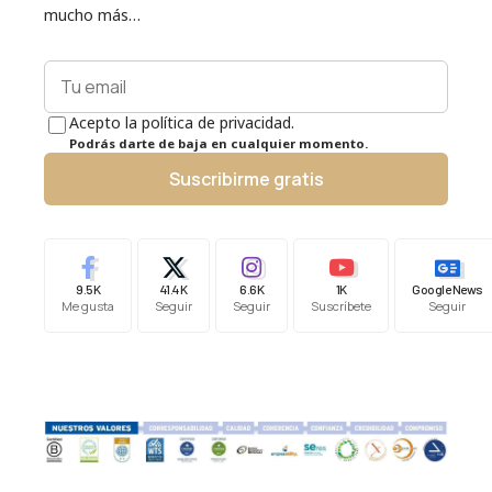
mucho más…
Acepto la política de privacidad.
Podrás darte de baja en cualquier momento.
Suscribirme gratis
9.5K
41.4K
6.6K
1K
Google News
Me gusta
Seguir
Seguir
Suscríbete
Seguir