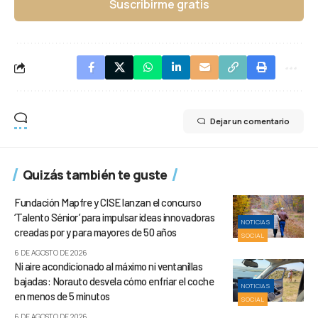
Suscribirme gratis
Dejar un comentario
Quizás también te guste
Fundación Mapfre y CISE lanzan el concurso
‘Talento Sénior’ para impulsar ideas innovadoras
NOTICIAS
creadas por y para mayores de 50 años
SOCIAL
6 DE AGOSTO DE 2026
Ni aire acondicionado al máximo ni ventanillas
bajadas: Norauto desvela cómo enfriar el coche
NOTICIAS
en menos de 5 minutos
SOCIAL
6 DE AGOSTO DE 2026