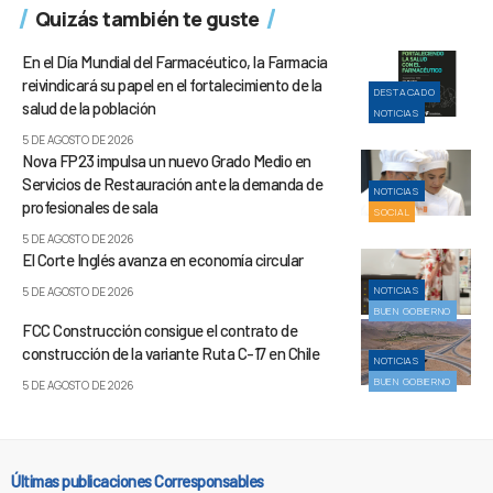
Quizás también te guste
En el Día Mundial del Farmacéutico, la Farmacia
reivindicará su papel en el fortalecimiento de la
DESTACADO
salud de la población
NOTICIAS
5 DE AGOSTO DE 2026
Nova FP23 impulsa un nuevo Grado Medio en
Servicios de Restauración ante la demanda de
NOTICIAS
profesionales de sala
SOCIAL
5 DE AGOSTO DE 2026
El Corte Inglés avanza en economía circular
NOTICIAS
5 DE AGOSTO DE 2026
BUEN GOBIERNO
FCC Construcción consigue el contrato de
construcción de la variante Ruta C-17 en Chile
NOTICIAS
BUEN GOBIERNO
5 DE AGOSTO DE 2026
Últimas publicaciones Corresponsables