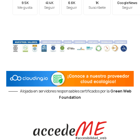
9.5K
41.4K
6.6K
1K
Google News
Me gusta
Seguir
Seguir
Suscríbete
Seguir
Alojada en servidores responsables certificados por la
Green Web
Foundation