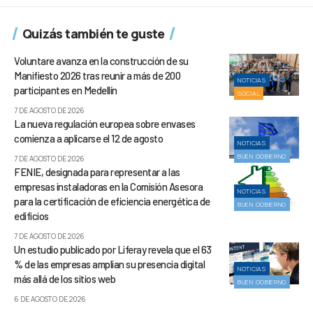
Quizás también te guste
Voluntare avanza en la construcción de su
Manifiesto 2026 tras reunir a más de 200
NOTICIAS
participantes en Medellín
SOCIAL
7 DE AGOSTO DE 2026
La nueva regulación europea sobre envases
comienza a aplicarse el 12 de agosto
NOTICIAS
BUEN GOBIERNO
7 DE AGOSTO DE 2026
FENIE, designada para representar a las
empresas instaladoras en la Comisión Asesora
NOTICIAS
para la certificación de eficiencia energética de
BUEN GOBIERNO
edificios
7 DE AGOSTO DE 2026
Un estudio publicado por Liferay revela que el 63
% de las empresas amplían su presencia digital
NOTICIAS
más allá de los sitios web
BUEN GOBIERNO
6 DE AGOSTO DE 2026