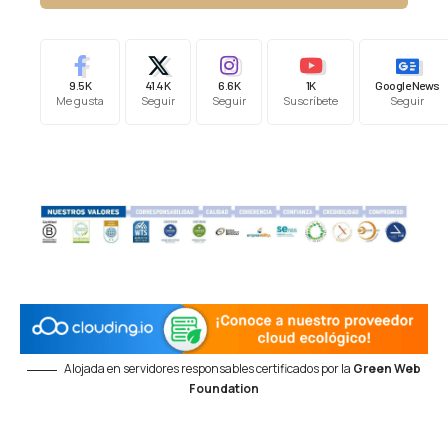
9.5K
41.4K
6.6K
1K
Google News
Me gusta
Seguir
Seguir
Suscríbete
Seguir
Alojada en servidores responsables certificados por la
Green Web
Foundation