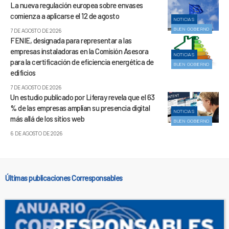
La nueva regulación europea sobre envases
comienza a aplicarse el 12 de agosto
NOTICIAS
BUEN GOBIERNO
7 DE AGOSTO DE 2026
FENIE, designada para representar a las
empresas instaladoras en la Comisión Asesora
NOTICIAS
para la certificación de eficiencia energética de
BUEN GOBIERNO
edificios
7 DE AGOSTO DE 2026
Un estudio publicado por Liferay revela que el 63
% de las empresas amplían su presencia digital
NOTICIAS
más allá de los sitios web
BUEN GOBIERNO
6 DE AGOSTO DE 2026
Últimas publicaciones Corresponsables