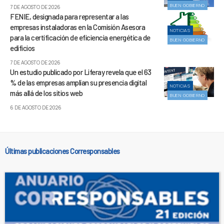
BUEN GOBIERNO
7 DE AGOSTO DE 2026
FENIE, designada para representar a las
empresas instaladoras en la Comisión Asesora
NOTICIAS
para la certificación de eficiencia energética de
BUEN GOBIERNO
edificios
7 DE AGOSTO DE 2026
Un estudio publicado por Liferay revela que el 63
% de las empresas amplían su presencia digital
NOTICIAS
más allá de los sitios web
BUEN GOBIERNO
6 DE AGOSTO DE 2026
Últimas publicaciones Corresponsables