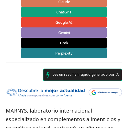
Claude
ChatGPT
Google AI
Gemini
Grok
Perplexity
Lee un resumen rápido generado por IA
MARNYS
, laboratorio internacional
especializado en complementos alimenticios y
cosmética natural, participó un año más en