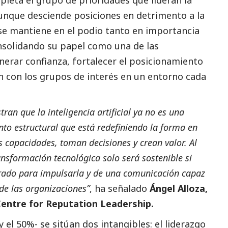
leta el grupo de prioridades que lideran la
unque desciende posiciones en detrimento a la
, se mantiene en el podio tanto en importancia
nsolidando su papel como una de las
nerar confianza, fortalecer el posicionamiento
ón con los grupos de interés en un entorno cada
ran que la inteligencia artificial ya no es una
to estructural que está redefiniendo la forma en
 capacidades, toman decisiones y crean valor. Al
nsformación tecnológica solo será sostenible si
rado para impulsarla y de una comunicación capaz
de las organizaciones”
, ha señalado
Ángel Alloza,
Centre for Reputation Leadership.
y el 50%- se sitúan dos intangibles: el liderazgo