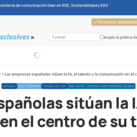
sistema de comunicación líder en RSE, Sostenibilidad y ESG
» Secciones dedicada
xclusivas
»
Acepto la política d
> Las empresas españolas sitúan la IA, el talento y la comunicación en el
NOTICIAS
BUEN GOBIERNO
TERCER SECTOR
ODS 16 PAZ, JUSTICIA E INSTITUCIONES SÓLIDAS
añolas sitúan la IA
n el centro de su