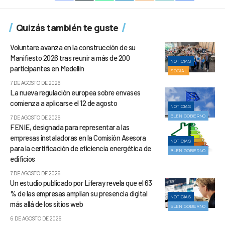
Quizás también te guste
Voluntare avanza en la construcción de su
Manifiesto 2026 tras reunir a más de 200
NOTICIAS
participantes en Medellín
SOCIAL
7 DE AGOSTO DE 2026
La nueva regulación europea sobre envases
comienza a aplicarse el 12 de agosto
NOTICIAS
BUEN GOBIERNO
7 DE AGOSTO DE 2026
FENIE, designada para representar a las
empresas instaladoras en la Comisión Asesora
NOTICIAS
para la certificación de eficiencia energética de
BUEN GOBIERNO
edificios
7 DE AGOSTO DE 2026
Un estudio publicado por Liferay revela que el 63
% de las empresas amplían su presencia digital
NOTICIAS
más allá de los sitios web
BUEN GOBIERNO
6 DE AGOSTO DE 2026