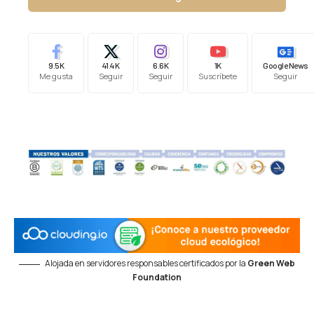
9.5K
41.4K
6.6K
1K
Google News
Me gusta
Seguir
Seguir
Suscríbete
Seguir
Alojada en servidores responsables certificados por la
Green Web
Foundation